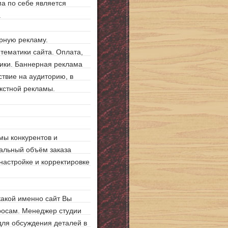
ма по себе является
.
ерную рекламу.
тематики сайта. Оплата,
клики. Баннерная реклама
твие на аудиторию, в
екстной рекламы.
мы конкурентов и
альный объём заказа
 настройке и корректировке
какой именно сайт Вы
росам. Менеджер студии
для обсуждения деталей в