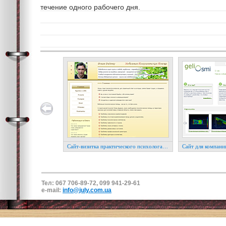
течение одного рабочего дня.
Сайт-визитка практического психолога Романа Диденко
Сайт для компани
Тел: 067 706-89-72, 099 941-29-61
e-mail:
info@july.com.ua
контекстная реклама
этой страницы:
,
баннерная реклама
,
поисковая оп